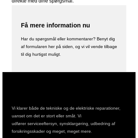
direkte med dine spørgsmål.
Få mere information nu
Har du spørgsmål eller kommentarer? Benyt dig
af formularen her på siden, og vi vil vende tilbage
til dig hurtigst muligt.
Vi klarer både de tekniske og de elektriske reparationer,
uanset om det er stort eller småt. Vi
udfører serviceeftersyn, synsklargøring, udbedring af
forsikringsskader og meget, meget mere.